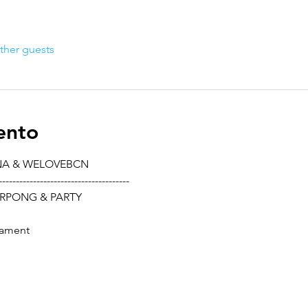
ther guests
ento
NA & WELOVEBCN
--------------------------------------
RPONG & PARTY
nament