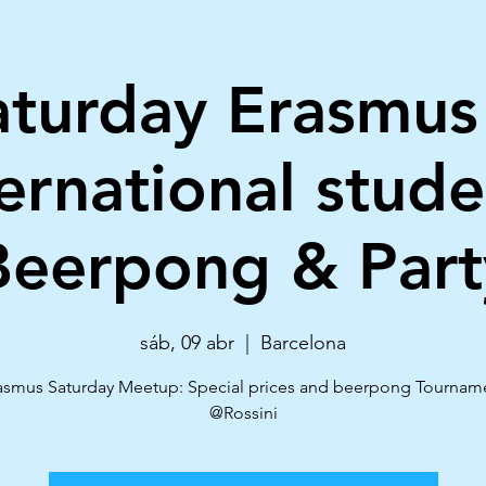
aturday Erasmus
ternational stude
Beerpong & Part
sáb, 09 abr
  |  
Barcelona
asmus Saturday Meetup: Special prices and beerpong Tournam