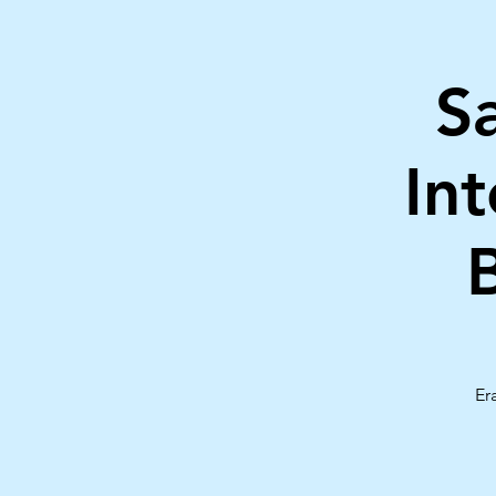
S
In
Er