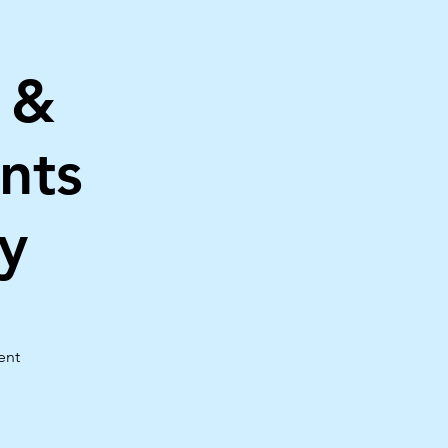
 &
nts
y
ent