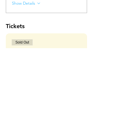
Show Details
Tickets
Sold Out
Ticket type
Early bird
More info
Price
28,00 €
Sale ended
Ticket type
Waiting list