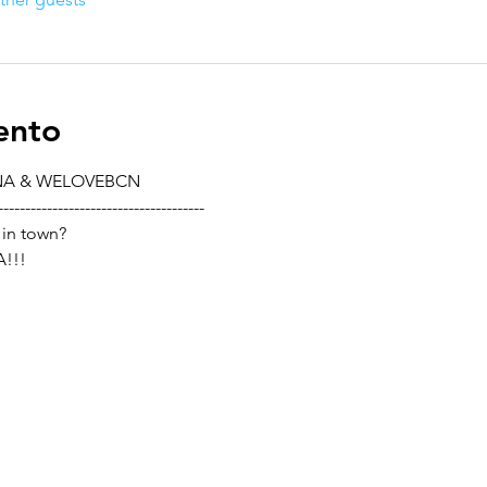
ento
NA & WELOVEBCN
--------------------------------------
in town?
!!!