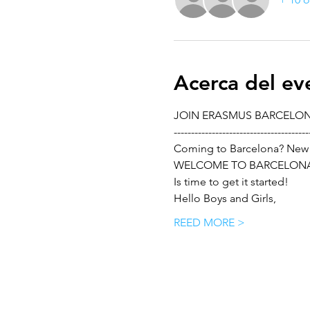
Acerca del ev
JOIN ERASMUS BARCELO
---------------------------------------
Coming to Barcelona? New 
WELCOME TO BARCELONA
Is time to get it started!
Hello Boys and Girls, 
REED MORE >