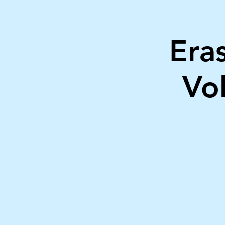
Era
Vo