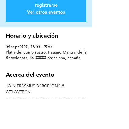
registrarse
Ver otros eventos
Horario y ubicación
08 sept 2020, 16:00 – 20:00
Platja del Somorrostro, Passeig Marítim de la
Barceloneta, 36, 08003 Barcelona, España
Acerca del evento
JOIN ERASMUS BARCELONA & 
WELOVEBCN
--------------------------------------------------------
---------------------
Coming to Barcelona? New in town?
WELCOME TO BARCELONA!!!
Is time to get it started!
Hello Boys and Girls, 